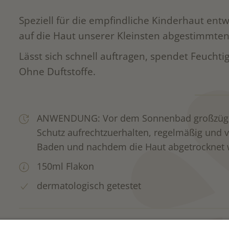
Speziell für die empfindliche Kinderhaut entw
auf die Haut unserer Kleinsten abgestimmte
Lässt sich schnell auftragen, spendet Feuchti
Ohne Duftstoffe.
ANWENDUNG: Vor dem Sonnenbad großzügig
Schutz aufrechtzuerhalten, regelmäßig und 
Baden und nachdem die Haut abgetrocknet w
150ml Flakon
dermatologisch getestet