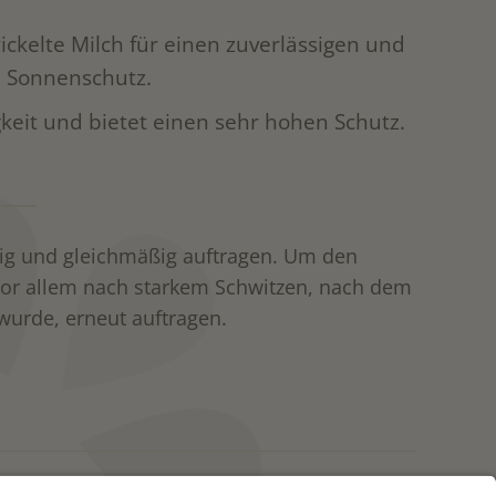
ickelte Milch für einen zuverlässigen und
n Sonnenschutz.
gkeit und bietet einen sehr hohen Schutz.
 und gleichmäßig auftragen. Um den
vor allem nach starkem Schwitzen, nach dem
urde, erneut auftragen.