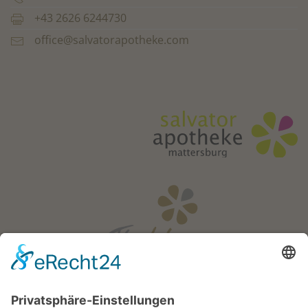
+43 2626 6244730
office@salvatorapotheke.com