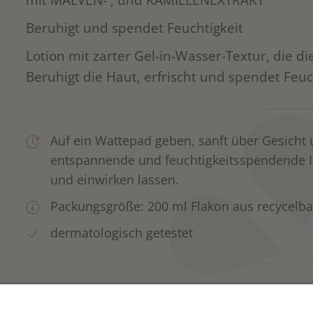
mit MALVEN- , und KAMILLENEXTRAKT
Beruhigt und spendet Feuchtigkeit
Lotion mit zarter Gel-in-Wasser-Textur, die di
Beruhigt die Haut, erfrischt und spendet Feuc
Auf ein Wattepad geben, sanft über Gesicht 
entspannende und feuchtigkeitsspendende Int
und einwirken lassen.
Packungsgröße: 200 ml Flakon aus recycelba
dermatologisch getestet