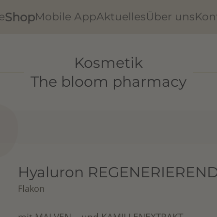
Shop
e
Mobile App
Aktuelles
Über uns
Kon
Kosmetik
The bloom pharmacy
Hyaluron REGENERIEREN
Flakon