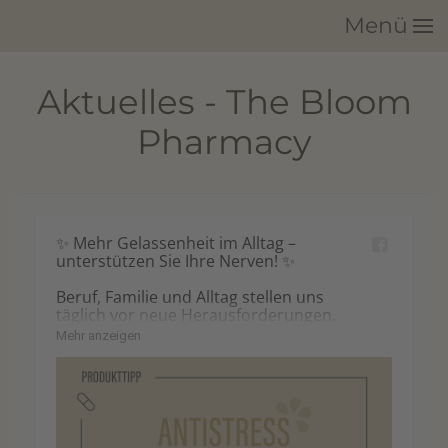
Menü
Zum Hauptinhalt springen
Aktuelles - The Bloom
Pharmacy
✨ Mehr Gelassenheit im Alltag – 
unterstützen Sie Ihre Nerven! ✨

Beruf, Familie und Alltag stellen uns 
täglich vor neue Herausforderungen. 
Mit unseren ANTISTRESS Kapseln 
Mehr anzeigen
können Sie Ihr Nervensystem gezielt 
mit wichtigen Nährstoffen ergänzen. 💚

🌿 mit pflanzlichem Griffonia-Extrakt

💊 L-Tryptophan & B-Vitamine

🧠 unterstützt die normale Funktion des 